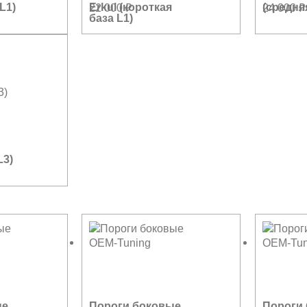
L1)
Erkul (короткая
(средня
22 000
₽
24 000
₽
база L1)
L3)
ые
Пороги боковые
Пороги