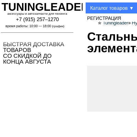
TUNINGLEADER
Каталог товаров ▼
аксессуары и автозапчасти для тюнинга
РЕГИСТРАЦИЯ
+7 (915) 257–1270
Tuningleader
»
Hy
✮
время работы: 10:00 — 18:00
(график)
Стальны
БЫСТРАЯ ДОСТАВКА
элемент
ТОВАРОВ
СО СКИДКОЙ ДО
КОНЦА АВГУСТА