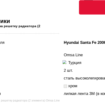
тики
на решетку радиатора (2
иля
Hyundai Santa Fe 200
Omsa Line
Турция
2 шт.
сталь высоколегиров
хром
я
липкая лента 3M (в ко
 решетку радиатора (2 элемента) Omsa Line