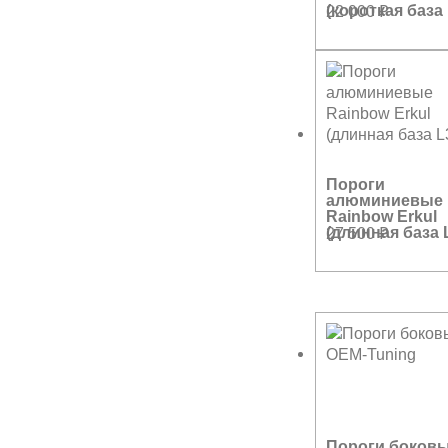
(короткая база 
22 000
₽
Пороги
алюминиевые
Rainbow Erkul
(длинная база 
27 500
₽
Пороги боков