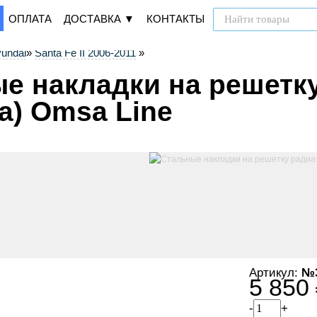
ОПЛАТА
ДОСТАВКА ▼
КОНТАКТЫ
undai
»
Santa Fe II 2006-2011
»
е накладки на решетку
а) Omsa Line
Артикул:
№3
5 850
-
+