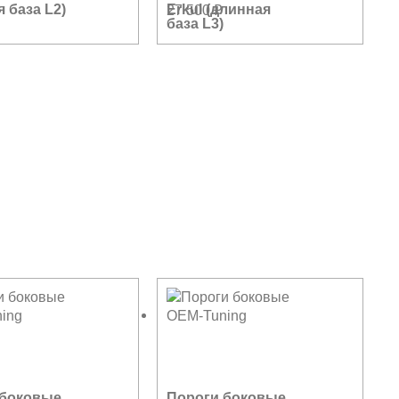
я база L2)
Erkul (длинная
27 500
₽
база L3)
 боковые
Пороги боковые