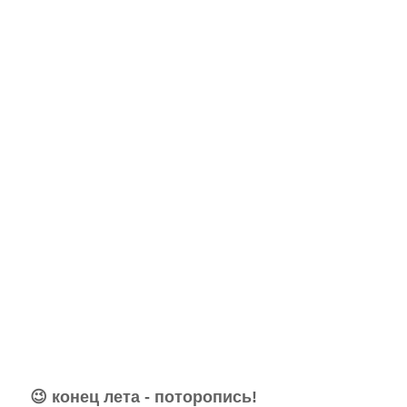
ВСЕ ЦЕНЫ АВГУСТА – АКТУАЛЬНЫ!
😉 конец лета - поторопись!