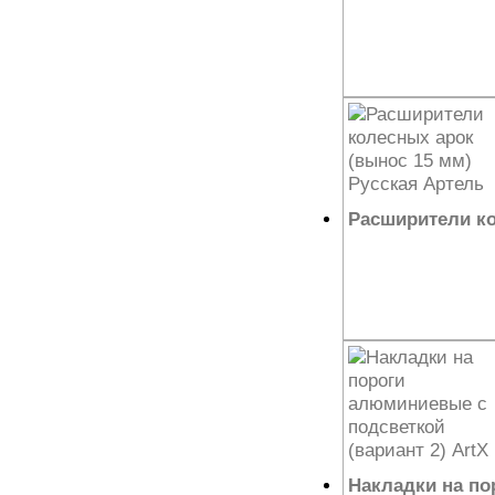
17 802
₽
Расширители ко
13 076
₽
Накладки на по