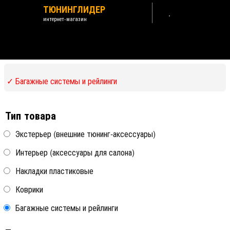
ТЮНИНГЛИДЕР
интернет-магазин
Citroen C4 Aircross 2012-2026
Назад /
Citroen
✓ Багажные системы и рейлинги
Багажные поперечины
Тип товара
Экстерьер (внешние тюнинг-аксессуары)
Крепления для велосипедов
Интерьер (аксессуары для салона)
Крепления для грузов
Накладки пластиковые
Коврики
Крепления для лыж и сноубордов
Багажные системы и рейлинги
Рейлинги на крышу