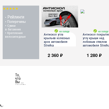
★★★★★
Рейлинги
•
Поперечины
•
• Сумки
в багажник
на складе
на складе
• Крепления
Антискол угла
Антискол покрыти
велосипедные
крыльев колесных
углу крыши над
арок автомобиля
лобовым стеклом
Strelka
автомобиля Strelk
2 360 ₽
1 280 ₽
все модели
все модели
То,
что
Вы ...
искали