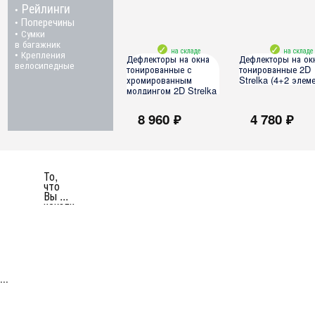
Рейлинги
•
Поперечины
•
• Сумки
в багажник
на складе
на складе
• Крепления
Дефлекторы на окна
Дефлекторы на ок
велосипедные
тонированные с
тонированные 2D
хромированным
Strelka (4+2 элеме
молдингом 2D Strelka
(4+2 элемента)
Lexus RX 2016-2019
8 960 ₽
4 780 ₽
Lexus RX FL 2019-2022
Lexus RX 2016-2019
Lexus RX FL 2019-2022
То,
что
Вы ...
искали
...