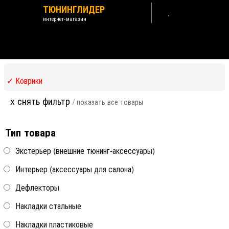
ТЮНИНГЛИДЕР
интернет-магазин
Lexus RX 2016-2022
Назад /
Lexus
✓ Коврики
x снять фильтр
/ показать все товары
Тип товара
Коврик в багажник
Коврик в багажник
полиуретановый Norplast
полиуретановый бежевый
Экстерьер (внешние тюнинг-аксессуары)
Norplast
Интерьер (аксессуары для салона)
Lexus RX 2016-2019
Lexus RX 2016-2019
Дефлекторы
Lexus RX FL 2019-2022
Lexus RX FL 2019-2022
Накладки стальные
Накладки пластиковые