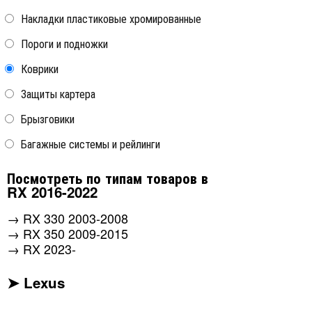
Накладки пластиковые хромированные
Пороги и подножки
Коврики
Коврики EVA (ЕВА) черные
Коврики багажника
Защиты картера
3D Euromat
текстильный бежевый 3D
Lux Sotra
Брызговики
Багажные системы и рейлинги
Lexus RX 2016-2019
Lexus RX 2016-2019
Lexus RX FL 2019-2022
Lexus RX FL 2019-2022
Посмотреть по типам товаров в
RX 2016-2022
→
RX 330 2003-2008
→
RX 350 2009-2015
→
RX 2023-
➤ Lexus
Коврики багажника
текстильный черный 3D