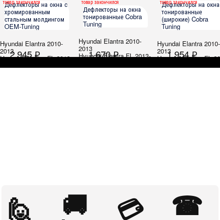
товар закончился
товар закончился
товар закончился
Дефлекторы на окна с
Дефлекторы на окна
Дефлекторы на окна
хромированным
тонированные
тонированные Cobra
стальным молдингом
(широкие) Cobra
Tuning
OEM-Tuning
Tuning
Hyundai Elantra 2010-
Hyundai Elantra 2010-
Hyundai Elantra 2010-
2013
2013
2013
2 945 ₽
1 670 ₽
1 954 ₽
Hyundai Elantra FL 2013-
Hyundai Elantra FL 2013-
Hyundai Elantra FL 2
2015
2015
2015
🚚
☎
🙋
💳