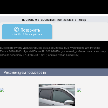
проконсультироваться или заказать товар
✆
Позвонить
c 10.30-17.30 мск раб. дни
Вы можете купить Дефлекторы на окна хромированные Kyoungdong для Hyundai
Elantra 2010-2013, Hyundai Elantra FL 2013-2015 с доставкой, добавив товар в корзину,
либо по телефону +7 (499) 503–1428 (наличие: товар в наличии)
Рекомендуем посмотреть