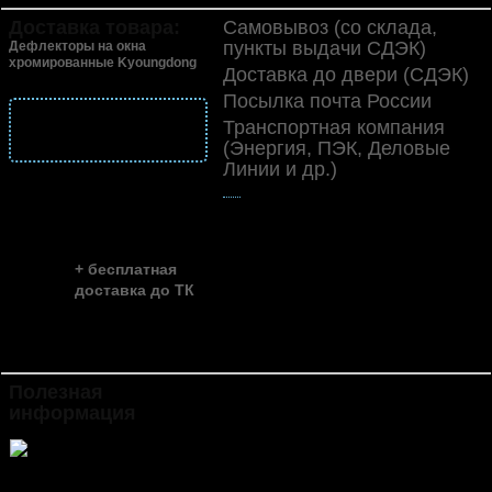
Доставка товара:
Самовывоз (со склада,
пункты выдачи СДЭК)
Дефлекторы на окна
хромированные Kyoungdong
Доставка до двери (СДЭК)
Посылка почта России
подробнее
Транспортная компания
о доставке
(Энергия, ПЭК, Деловые
Линии и др.)
👍
скидка до ...
~ 35%
+ бесплатная
доставка до ТК
Полезная
Инструкция по установке и
информация
эксплуатации