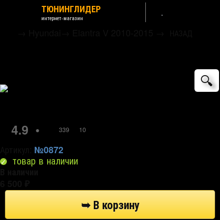
ТЮНИНГЛИДЕР
интернет-магазин
→
Hyundai
→
Elantra V 2010-2015
→
НАЗАД
Дефлекторы на окна хромированные
Kyoungdong
🔍
4.9
•
339
10
Артикул:
№0872
товар в наличии
В наличии
6 500
₽