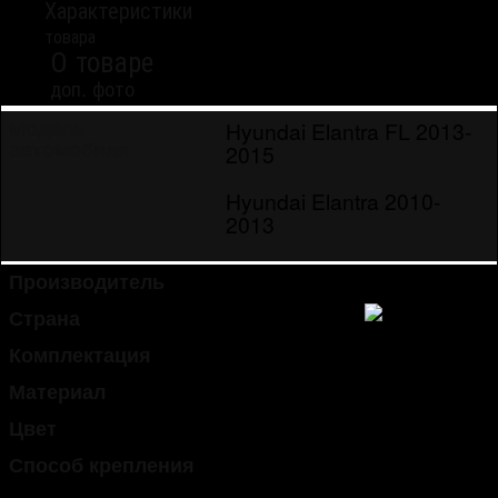
Характеристики
товара
О товаре
доп. фото
Hyundai Elantra FL 2013-
Модель
автомобиля
2015
Hyundai Elantra 2010-
2013
Производитель
KyoungDong
Страна
Южная Корея
Комплектация
4 шт.
Материал
пластик (ABS)
Цвет
хром
Способ крепления
липкая лента 3M (в
комплекте)