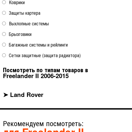
Коврики
Защиты картера
Выхлопные системы
Брызговики
Водосток (дефлектор)
лобового стекла Strelka
Багажные системы и рейлинги
Сетки защитные (защита радиатора)
Land Rover Freelander 2006-
2010
Посмотреть по типам товаров в
Freelander II 2006-2015
➤ Land Rover
Рекомендуем посмотреть:
для Freelander II