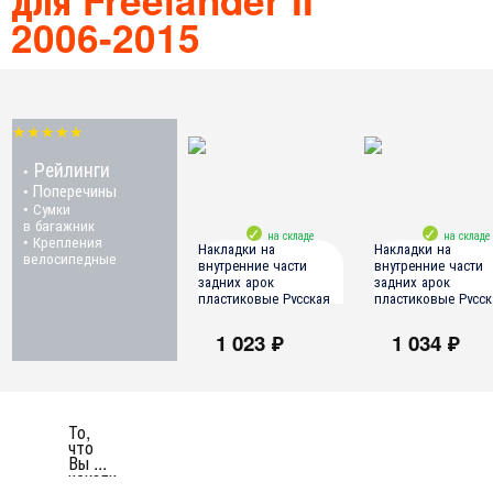
2006-2015
★★★★★
Рейлинги
•
Поперечины
•
• Сумки
в багажник
на складе
на складе
• Крепления
Накладки на
Накладки на
велосипедные
внутренние части
внутренние части
задних арок
задних арок
пластиковые Русская
пластиковые Русск
Артель (вариант 2)
Артель
1 023 ₽
1 034 ₽
Land Rover Freelander 2006-
Land Rover Freelander 2
2010
2010
Land Rover Freelander II FL
Land Rover Freelander II
2010-2012
2010-2012
Land Rover Freelander II FL
Land Rover Freelander II
То,
2012-2015
2012-2015
что
Вы ...
искали