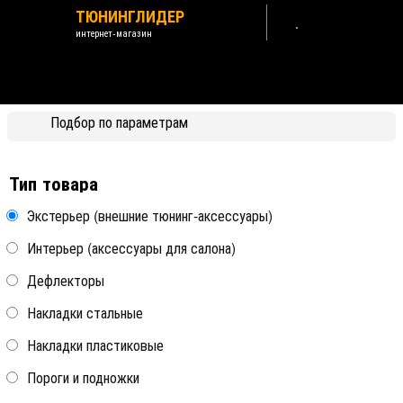
ТЮНИНГЛИДЕР
интернет-магазин
Land Rover Freelander II 2006-
2015
Подбор по параметрам
Назад /
Land Rover
Тип товара
Экстерьер (внешние тюнинг-аксессуары)
Интерьер (аксессуары для салона)
Антискол покрытия на углу
Антискол угла крыльев
крыши над лобовым
колесных арок автомобиля
стеклом автомобиля Strelka
Strelka
Дефлекторы
Накладки стальные
все модели
все модели
Накладки пластиковые
Пороги и подножки