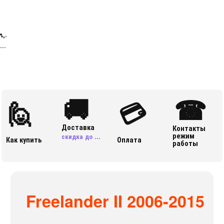
...
🚚
☎
🙋
💳
Доставка
Контакты
режим
скидка до ...
Как купить
Оплата
работы
Freelander II 2006-2015